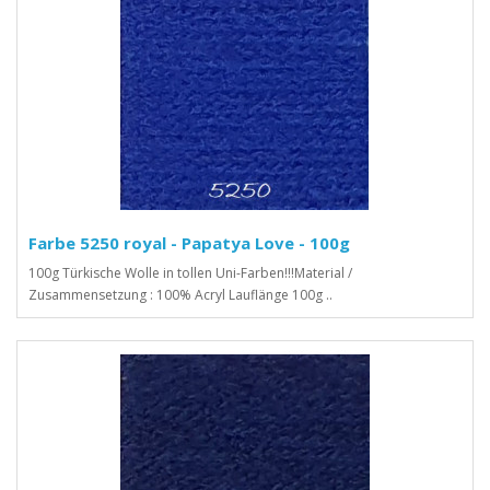
Farbe 5250 royal - Papatya Love - 100g
100g Türkische Wolle in tollen Uni-Farben!!!Material /
Zusammensetzung : 100% Acryl Lauflänge 100g ..