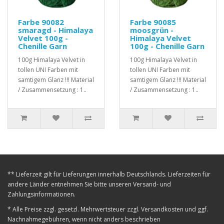
Farbe 90082
Farbe 90085
smaragd - Himalaya
moosgrün -
Velvet 100g -
Himalaya Velvet
Chenille Garn
100g - Chenille Garn
100g Himalaya Velvet in
100g Himalaya Velvet in
tollen UNI Farben mit
tollen UNI Farben mit
samtigem Glanz !!! Material
samtigem Glanz !!! Material
/ Zusammensetzung : 1..
/ Zusammensetzung : 1..
** Lieferzeit gilt für Lieferungen innerhalb Deutschlands. Lieferzeiten für
andere Länder entnehmen Sie bitte unseren Versand- und
Zahlungsinformationen.
* Alle Preise zzgl. gesetzl. Mehrwertsteuer zzgl. Versandkosten und ggf.
Nachnahmegebühren, wenn nicht anders beschrieben