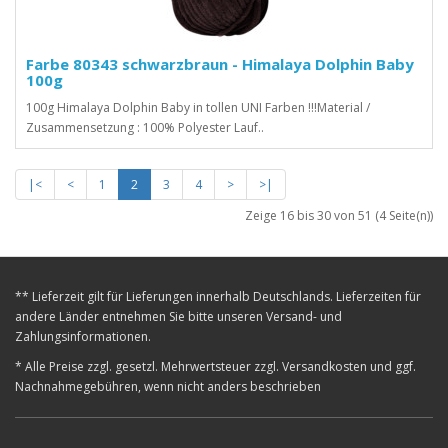
Farbe 80343 schwarzbraun - Himalaya Dolphin Baby
100g
100g Himalaya Dolphin Baby in tollen UNI Farben !!!Material /
Zusammensetzung : 100% Polyester Lauf..
|<
<
1
2
3
4
>
>|
Zeige 16 bis 30 von 51 (4 Seite(n))
** Lieferzeit gilt für Lieferungen innerhalb Deutschlands. Lieferzeiten für
andere Länder entnehmen Sie bitte unseren Versand- und
Zahlungsinformationen.
* Alle Preise zzgl. gesetzl. Mehrwertsteuer zzgl. Versandkosten und ggf.
Nachnahmegebühren, wenn nicht anders beschrieben